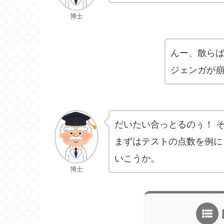
博士
んー、散ら
ジェンガが
だいたい合っとるのぅ！ 
まずはテストの点数を例に
いこうか。
博士