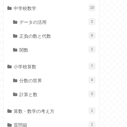
中学校数学
10
データの活用
2
正負の数と代数
6
関数
2
小学校算数
7
分数の世界
4
計算と数
3
算数・数学の考え方
1
質問箱
1