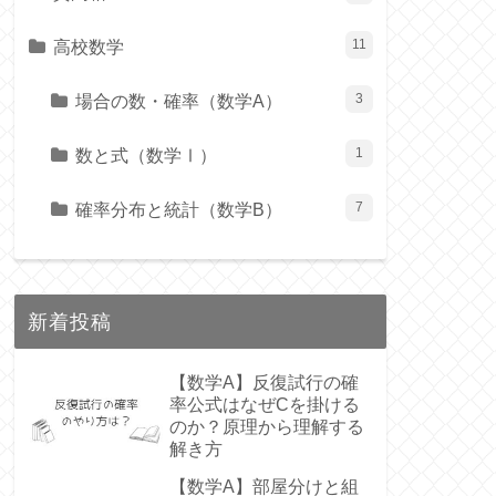
高校数学
11
場合の数・確率（数学A）
3
数と式（数学Ⅰ）
1
確率分布と統計（数学B）
7
新着投稿
【数学A】反復試行の確
率公式はなぜCを掛ける
のか？原理から理解する
解き方
【数学A】部屋分けと組