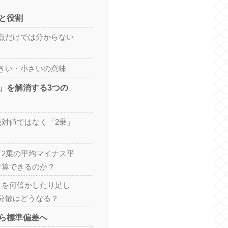
と役割
点だけでは分からない
きい・小さいの意味
」を解消する3つの
絶対値ではなく「2乗」
「2乗の平均マイナス平
計算できるのか？
タを何倍かしたり足し
分散はどうなる？
ら標準偏差へ