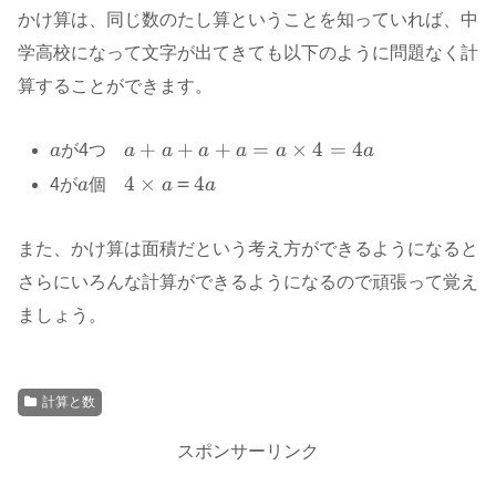
かけ算は、同じ数のたし算ということを知っていれば、中
学高校になって文字が出てきても以下のように問題なく計
算することができます。
a
a+a+a+a=a×4=4a
+
+
+
=
×
4
=
4
a
が4つ
a
a
a
a
a
a
a
4×a
4
×
＝
4
4が
a
個
a
a
＝
4a
また、かけ算は面積だという考え方ができるようになると
さらにいろんな計算ができるようになるので頑張って覚え
ましょう。
計算と数
スポンサーリンク