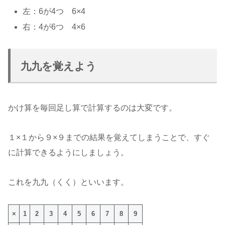
左：6が4つ 6×4
右：4が6つ 4×6
九九を覚えよう
かけ算を毎回足し算で計算するのは大変です。
１×１から９×９までの結果を覚えてしまうことで、すぐ
に計算できるようにしましょう。
これを九九（くく）といいます。
×
1
2
3
4
5
6
7
8
9